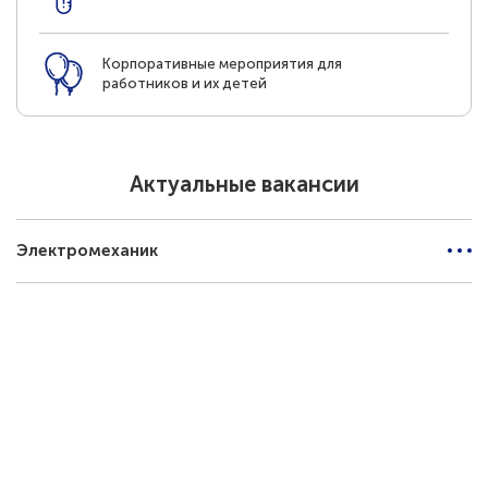
Корпоративные мероприятия для
работников и их детей
Актуальные вакансии
Электромеханик
Мы предлагаем
от 55 000 руб.
Оформление по ТК РФ
График работы: Пн.-Чт., с 8.30 до 17.30, Пт. с 8.30 до 16.30
Заработная плата обсуждается на собеседовании (оклад +
ежемесячная премия)
Полный рабочий день