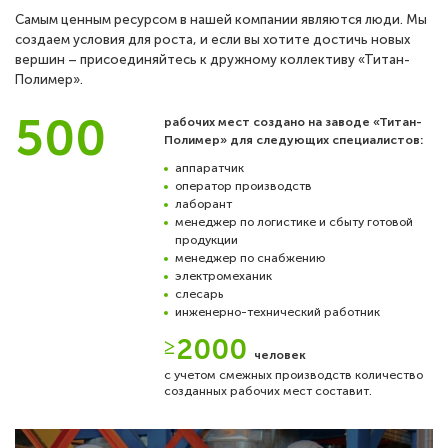
Самым ценным ресурсом в нашей компании являются люди. Мы
Тендеры
создаем условия для роста, и если вы хотите достичь новых
вершин – присоединяйтесь к дружному коллективу «Титан-
Контакты
Полимер».
500
рабочих мест создано на заводе «Титан-
Полимер» для следующих специалистов:
аппаратчик
оператор производств
лаборант
менеджер по логистике и сбыту готовой
продукции
менеджер по снабжению
электромеханик
слесарь
инженерно-технический работник
≥
2000
человек
с учетом смежных производств количество
созданных рабочих мест составит.