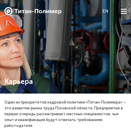
EN
О компании
Экология
Продукция Пленка БОПЭТ
Продукция Гранулы ПЭТ
Карьера
Карьера
Один из приоритетов кадровой политики «Титан-Полимера» —
это развитие рынка труда Псковской области. Предприятие в
Новости
первую очередь рассматривает местных специалистов, чьи
опыт и квалификация будут отвечать требованиям
Закупки
работодателя.