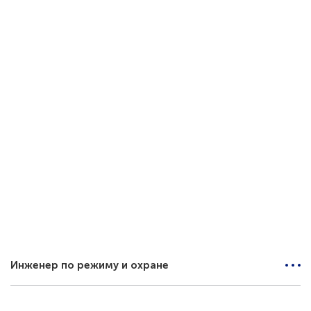
Высшее профессиональное образование
Опыт работы в сфере закупок от 3-х лет
Коммуникабельность;
Знание английского языка будет вашим преимуществом.
Контакты
Телефон
Смородина Оксана
89118801158
E-mail
smorodina.og@titan-group.ru
Отправить резюме
Инженер по режиму и охране
Мы предлагаем