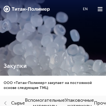
EN
О компании
Экология
Продукция Пленка БОПЭТ
Продукция Гранулы ПЭТ
Закупки
Карьера
ООО «Титан-Полимер» закупает на постоянной
основе следующие ТМЦ:
Новости
Вспомогательные
Упаковочные
Закупки
Сырье
Проч
материалы
материалы