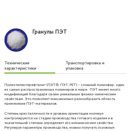
EN
Гранулы ПЭТ
О компании
Экология
Технические
Транспортировка и
Продукция Пленка БОПЭТ
характеристики
упаковка
Продукция Гранулы ПЭТ
Полиэтилентерефталат (ПЭТФ, ПЭТ, РЕТ) - сложный полиэфир, один
из самых распространенных полимеров в мире. ПЭТ имеет много
Карьера
модификаций благодаря своим уникальным физико-химическим
свойствам. Это позволяет максимально разнообразить область
применения ПЭТ-материалов.
Новости
Степень кристалличности и уровень ориентации молекул
контролируются на стадии производства готового изделия и в
значительной степени определяет его механические свойства.
Закупки
Регулируя параметры производства, можно получать основные