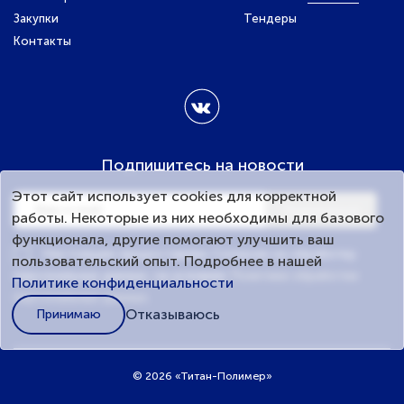
Закупки
Тендеры
Тендеры
Контакты
Контакты
Подпишитесь на новости
Этот сайт использует cookies для корректной
Подписаться
работы. Некоторые из них необходимы для базового
функционала, другие помогают улучшить ваш
Настоящим предоставляю Согласие на обработку
пользовательский опыт. Подробнее в нашей
персональных данных, на условиях
Политики обработки
Политике конфиденциальности
персональных данных
.
Отказываюсь
Принимаю
© 2026 «Титан-Полимер»