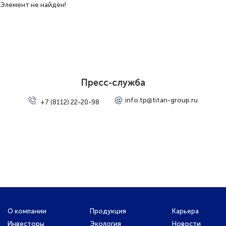
Элемент не найден!
EN
О компании
Пресс-служба
Экология
info.tp@titan-group.ru
+7 (8112) 22-20-98
Продукция Пленка БОПЭТ
Продукция Гранулы ПЭТ
Карьера
Новости
О компании
Продукция
Карьера
Закупки
Инвесторы
Экология
Новости