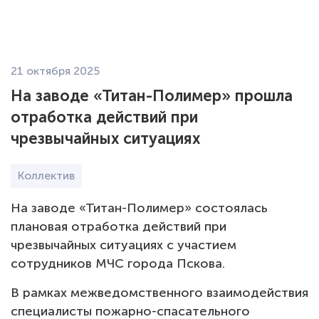
EN
21 октября 2025
О компании
На заводе «Титан-Полимер» прошла
отработка действий при
Экология
чрезвычайных ситуациях
Продукция Пленка БОПЭТ
Коллектив
Продукция Гранулы ПЭТ
На заводе «Титан-Полимер» состоялась
плановая отработка действий при
Карьера
чрезвычайных ситуациях с участием
сотрудников МЧС города Пскова.
Новости
В рамках межведомственного взаимодействия
Закупки
специалисты пожарно-спасательного