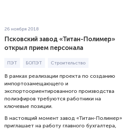
EN
26 ноября 2018
О компании
Псковский завод «Титан-Полимер»
открыл прием персонала
Экология
ПЭТ
БОПЭТ
Строительство
Продукция Пленка БОПЭТ
В рамках реализации проекта по созданию
Продукция Гранулы ПЭТ
импортозамещающего и
экспортоориентированного производства
Карьера
полиэфиров требуются работники на
ключевые позиции.
Новости
В настоящий момент завод «Титан-Полимер»
Закупки
приглашает на работу главного бухгалтера,