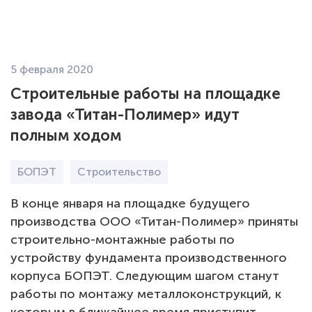
EN
5 февраля 2020
О компании
Строительные работы на площадке
завода «Титан-Полимер» идут
Экология
полным ходом
Продукция Пленка БОПЭТ
БОПЭТ
Строительство
Продукция Гранулы ПЭТ
В конце января на площадке будущего
производства ООО «Титан-Полимер» приняты
Карьера
строительно-монтажные работы по
устройству фундамента производственного
Новости
корпуса БОПЭТ. Следующим шагом станут
работы по монтажу металлоконструкций, к
Закупки