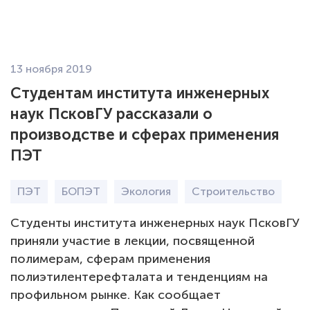
EN
13 ноября 2019
О компании
Студентам института инженерных
наук ПсковГУ рассказали о
Экология
производстве и сферах применения
Продукция Пленка БОПЭТ
ПЭТ
Продукция Гранулы ПЭТ
ПЭТ
БОПЭТ
Экология
Строительство
Студенты института инженерных наук ПсковГУ
Карьера
приняли участие в лекции, посвященной
Новости
полимерам, сферам применения
полиэтилентерефталата и тенденциям на
профильном рынке. Как сообщает
Закупки