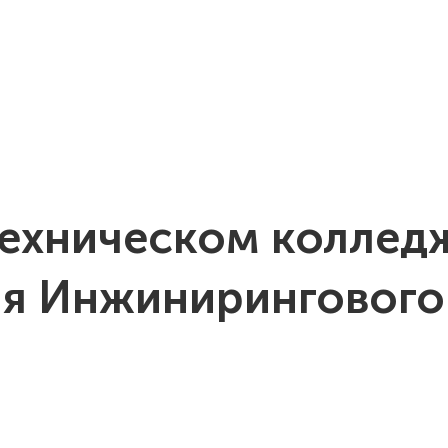
кология
Продукция
Карьера
Новости
Закупки
Те
техническом коллед
ия Инжинирингового