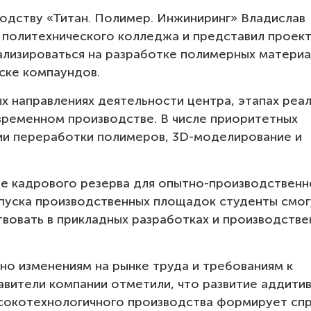
одству «Титан. Полимер. Инжиниринг» Владислав
 политехнического колледжа и представил проек
ализироваться на разработке полимерных материа
ске компаундов.
х направлениях деятельности центра, этапах реа
временном производстве. В числе приоритетных
гии переработки полимеров, 3D-моделирование и
е кадрового резерва для опытно-производственн
апуска производственных площадок студенты смог
твовать в прикладных разработках и производстве
но изменениям на рынке труда и требованиям к
вители компании отметили, что развитие аддити
ысокотехнологичного производства формирует спр