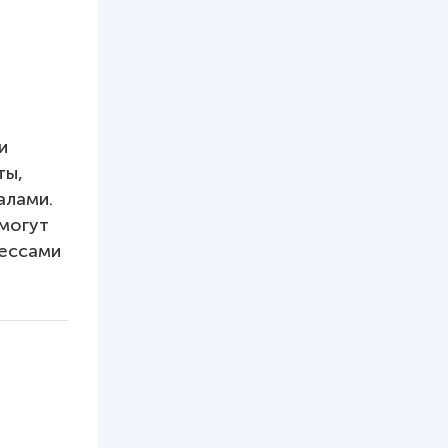
и
ты,
алами.
смогут
цессами