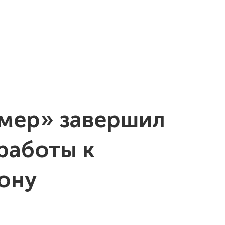
кология
Продукция
Карьера
Новости
Закупки
Те
мер» завершил
работы к
ону