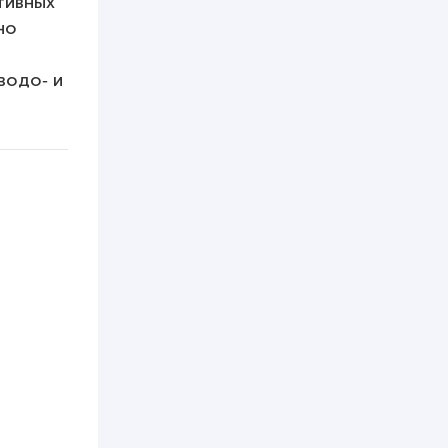
тивных
но
водо‑ и