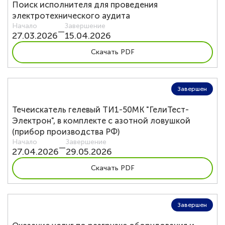
Поиск исполнителя для проведения
Тендеры
электротехнического аудита
Начало
Завершение
—
27.03.2026
15.04.2026
Контакты
Скачать PDF
Завершен
Течеискатель гелевый ТИ1-50МК "ГелиТест-
Электрон", в комплекте с азотной ловушкой
(прибор производства РФ)
Начало
Завершение
—
27.04.2026
29.05.2026
Скачать PDF
Завершен