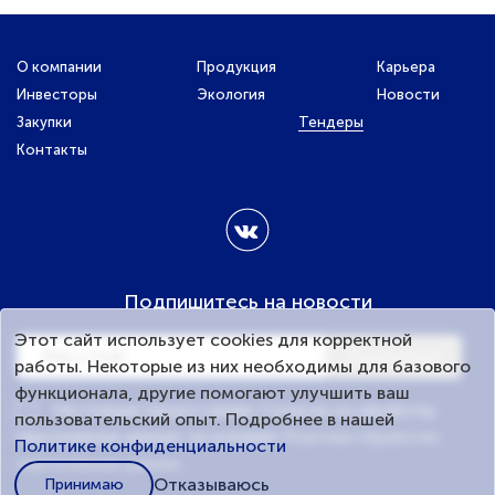
О компании
Продукция
Карьера
Инвесторы
Экология
Новости
Закупки
Тендеры
Контакты
Подпишитесь на новости
Этот сайт использует cookies для корректной
Подписаться
работы. Некоторые из них необходимы для базового
функционала, другие помогают улучшить ваш
Настоящим предоставляю Согласие на обработку
пользовательский опыт. Подробнее в нашей
персональных данных, на условиях
Политики обработки
Политике конфиденциальности
персональных данных
.
Отказываюсь
Принимаю