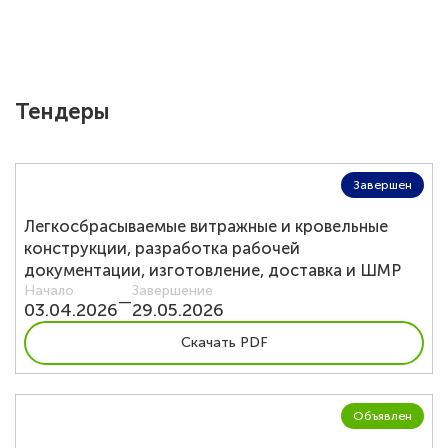
EN
Тендеры
О компании
Экология
Завершен
Продукция Пленка БОПЭТ
Легкосбрасываемые витражные и кровельные
конструкции, разработка рабочей
Продукция Гранулы ПЭТ
документации, изготовление, доставка и ШМР
Начало
Завершение
—
03.04.2026
29.05.2026
Карьера
Скачать PDF
Новости
Объявлен
Закупки