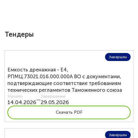
EN
Тендеры
О компании
Экология
Завершен
Продукция Пленка БОПЭТ
Емкость дренажная - Е4,
РПМЦ.73021.016.000.000А ВО с документами,
Продукция Гранулы ПЭТ
подтверждающие соответствие требованиям
технических регламентов Таможенного союза
Начало
Завершение
Карьера
—
14.04.2026
29.05.2026
Скачать PDF
Новости
Закупки
Завершен